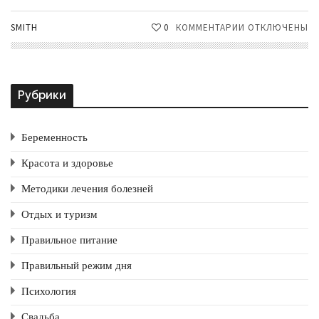
SMITH
0
КОММЕНТАРИИ
К
ОТКЛЮЧЕНЫ
ЗАПИСИ
УХОД
ЗА
ЛИЦОМ
Рубрики
В
ДОМАШНИХ
УСЛОВИЯХ
Беременность
Красота и здоровье
Методики лечения болезней
Отдых и туризм
Правильное питание
Правильный режим дня
Психология
Свадьба