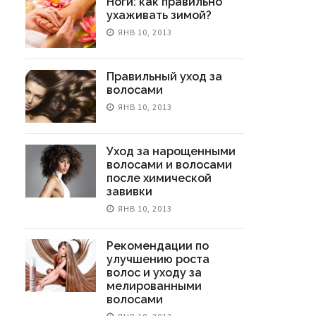
Ноги: как правильно
ухаживать зимой?
ЯНВ 10, 2013
Ранняя Пластика (до 25
Лет): За И Против,
Как Обойти Блокиро
Интересные Факты
Сайта Провайдером?
Правильный уход за
волосами
НОЯ 13, 2022
СЕН 19, 2022
ЯНВ 10, 2013
Уход за нарощенными
волосами и волосами
после химической
завивки
ЯНВ 10, 2013
Рекомендации по
улучшению роста
волос и уходу за
мелированными
волосами