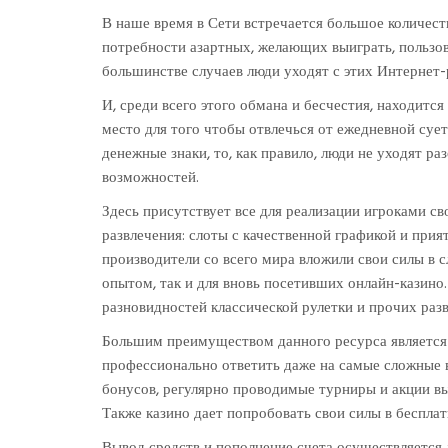
В наше время в Сети встречается большое количеств
потребности азартных, желающих выиграть, пользова
большинстве случаев люди уходят с этих Интернет
И, среди всего этого обмана и бесчестия, находится
место для того чтобы отвлечься от ежедневной сует
денежные знаки, то, как правило, люди не уходят р
возможностей.
Здесь присутствует все для реализации игроками с
развлечения: слоты с качественной графикой и при
производители со всего мира вложили свои силы в с
опытом, так и для вновь посетивших онлайн-казино
разновидностей классической рулетки и прочих раз
Большим преимуществом данного ресурса является 
профессионально ответить даже на самые сложные 
бонусов, регулярно проводимые турниры и акции в
Также казино дает попробовать свои силы в бесплат
Вывод средств и пополнение счета осуществляется