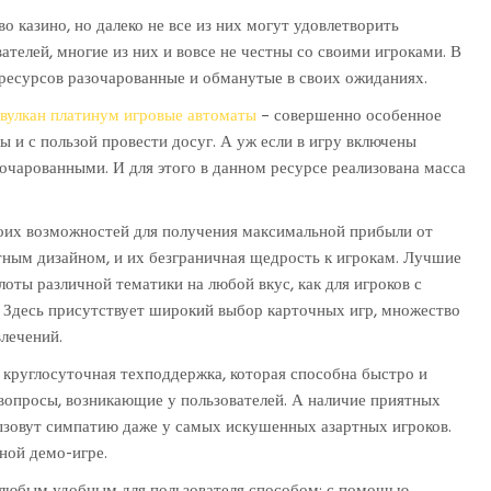
ОТДЫХА,
о казино, но далеко не все из них могут удовлетворить
ДОХОДОВ
телей, многие из них и вовсе не честны со своими игроками. В
И
-ресурсов разочарованные и обманутые в своих ожиданиях.
РАЗВЛЕЧЕНИЙ
вулкан платинум игровые автоматы
– совершенно особенное
ы и с пользой провести досуг. А уж если в игру включены
азочарованными. И для этого в данном ресурсе реализована масса
воих возможностей для получения максимальной прибыли от
ятным дизайном, и их безграничная щедрость к игрокам. Лучшие
лоты различной тематики на любой вкус, как для игроков с
. Здесь присутствует широкий выбор карточных игр, множество
влечений.
круглосуточная техподдержка, которая способна быстро и
вопросы, возникающие у пользователей. А наличие приятных
ызовут симпатию даже у самых искушенных азартных игроков.
ной демо-игре.
 любым удобным для пользователя способом: с помощью