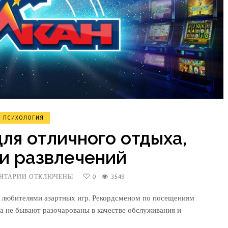
ПСИХОЛОГИЯ
для отличного отдыха,
и развлечений
НТАРИИ
К
ОТКЛЮЧЕНЫ
0
3549
ЗАПИСИ
ВУЛКАН
 любителями азартных игр. Рекордсменом по посещениям
КАЗИНО
да не бывают разочарованы в качестве обслуживания и
ДЛЯ
ОТЛИЧНОГО