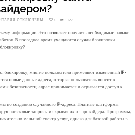
вайдером?
НТАРИИ
К
ОТКЛЮЧЕНЫ
0
1327
ЗАПИСИ
КАК
бъему информации. Это позволяет получить необходимые навыки
ОБОЙТИ
работок. В последнее время учащаются случаи блокировки
БЛОКИРОВКУ
 блокировку?
САЙТА
ПРОВАЙДЕРОМ?
ил блокировку, многие пользователи применяют измененный IP-
ся новые данные адреса, которые пользователь вносит в
темы безопасности, адрес принимается и отрывается доступ к
ммы по созданию случайного IP-адреса. Платные платформы
руя поисковые запросы и скрывая их от провайдера. Программы,
начительно меньший спектр услуг, однако для базовой работы в