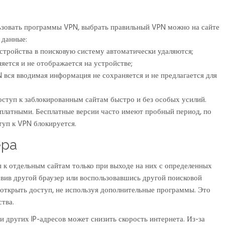
ьзовать программы VPN, выбрать правильный VPN можно на сайте
 данные:
устройства в поисковую систему автоматически удаляются;
яется и не отображается на устройстве;
 вся вводимая информация не сохраняется и не предлагается для
оступ к заблокированным сайтам быстро и без особых усилий.
платными. Бесплатные версии часто имеют пробный период, по
туп к VPN блокируется.
ера
 к отдельным сайтам только при выходе на них с определенных
вив другой браузер или воспользовавшись другой поисковой
 открыть доступ, не используя дополнительные программы. Это
тва.
 других IP-адресов может снизить скорость интернета. Из-за