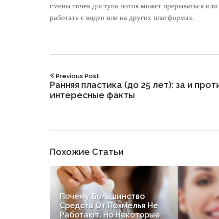
смены точек доступа поток может прерываться или 
работать с видео или на других платформах.
Previous Post
Ранняя пластика (до 25 лет): за и прот
интересные факты
Похожие Статьи
Почему Большинство
зино
Средств От Похмелья Не
 Игровые
Работают, Но Некоторые