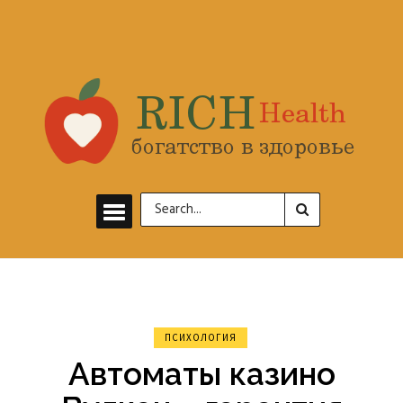
ПСИХОЛОГИЯ
Автоматы казино