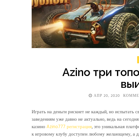
Azino три топ
вы
АПР 20, 2020
КОММЕ
Играть на деньги рискнет не каждый, но испытать 
заведениям уже давно не актуально, ведь на сегод
казино
Azino777 регистрация
, это уникальная плат
к игровому клубу доступен любому желающему, а дл