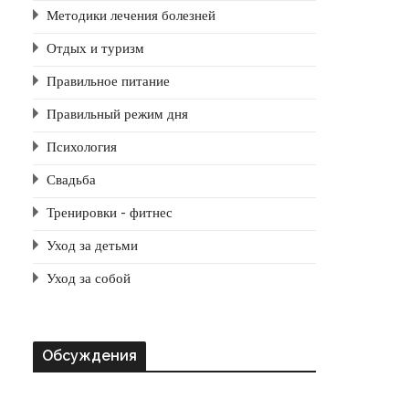
Методики лечения болезней
Отдых и туризм
Правильное питание
Правильный режим дня
Психология
Свадьба
Тренировки - фитнес
Уход за детьми
Уход за собой
Обсуждения