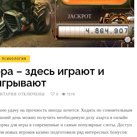
ПСИХОЛОГИЯ
ора – здесь играют и
игрывают
НТАРИИ
К
ОТКЛЮЧЕНЫ
0
1574
ЗАПИСИ
AZINO
свою удачу на прочность иногда хочется. Ходить по сомнительным
ТРИ
няшний день можно получить необходимую дозу азарта в онлайн
ТОПОРА
–
форма для игры в современные и самые популярные слоты. Доступ
ЗДЕСЬ
я новых игроков казино подготовила ряд интересных бонусов:
ИГРАЮТ