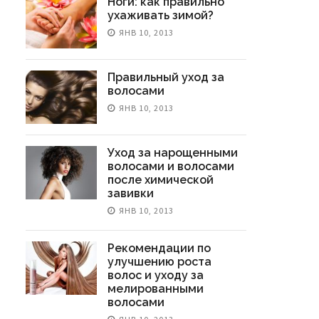
Ноги: как правильно
ухаживать зимой?
ЯНВ 10, 2013
Правильный уход за
волосами
ЯНВ 10, 2013
Уход за нарощенными
волосами и волосами
после химической
завивки
ЯНВ 10, 2013
Рекомендации по
улучшению роста
волос и уходу за
мелированными
волосами