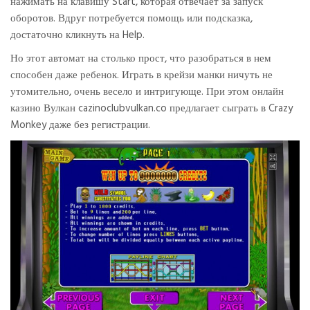
нажимать на клавишу Start, которая отвечает за запуск
оборотов. Вдруг потребуется помощь или подсказка,
достаточно кликнуть на Help.
Но этот автомат на столько прост, что разобраться в нем
способен даже ребенок. Играть в крейзи манки ничуть не
утомительно, очень весело и интригующе. При этом онлайн
казино Вулкан cazinoclubvulkan.co предлагает сыграть в Crazy
Monkey даже без регистрации.