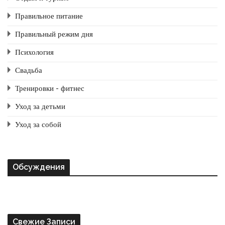
Правильное питание
Правильный режим дня
Психология
Свадьба
Тренировки - фитнес
Уход за детьми
Уход за собой
Обсуждения
Свежие Записи