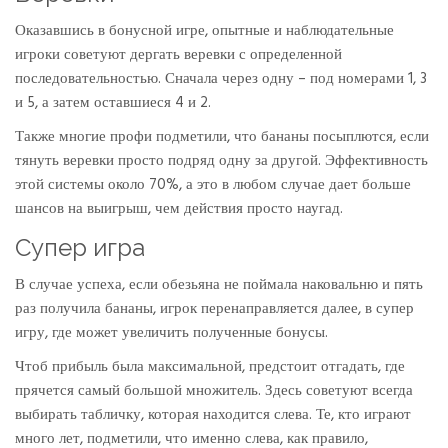
Оказавшись в бонусной игре, опытные и наблюдательные
игроки советуют дергать веревки с определенной
последовательностью. Сначала через одну – под номерами 1, 3
и 5, а затем оставшиеся 4 и 2.
Также многие профи подметили, что бананы посыплются, если
тянуть веревки просто подряд одну за другой. Эффективность
этой системы около 70%, а это в любом случае дает больше
шансов на выигрыш, чем действия просто наугад.
Супер игра
В случае успеха, если обезьяна не поймала наковальню и пять
раз получила бананы, игрок перенаправляется далее, в супер
игру, где может увеличить полученные бонусы.
Чтоб прибыль была максимальной, предстоит отгадать, где
прячется самый большой множитель. Здесь советуют всегда
выбирать табличку, которая находится слева. Те, кто играют
много лет, подметили, что именно слева, как правило,