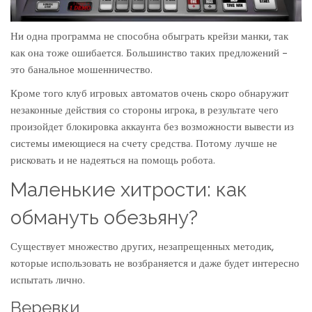
Ни одна программа не способна обыграть крейзи манки, так
как она тоже ошибается. Большинство таких предложений –
это банальное мошенничество.
Кроме того клуб игровых автоматов очень скоро обнаружит
незаконные действия со стороны игрока, в результате чего
произойдет блокировка аккаунта без возможности вывести из
системы имеющиеся на счету средства. Потому лучше не
рисковать и не надеяться на помощь робота.
Маленькие хитрости: как
обмануть обезьяну?
Существует множество других, незапрещенных методик,
которые использовать не возбраняется и даже будет интересно
испытать лично.
Веревки