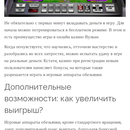
Не обязательно с первых минут вкладывать деньги в игру. Для
начала можно потренироваться в бесплатном режиме. В этом и
есть преимущество игры в онлайн казино Вулкан.
Когда почувствуете, что научились, отточили мастерство и
разобрались во всех хитростях, можно испытать удачу в игре
на реальные деньги. Кстати, казино при регистрации новым
пользователям начисляет бонусы, на которые также
разрешается играть в игровые аппараты обезьянки.
Дополнительные
возможности: как увеличить
выигрыш?
Игровые аппараты обезьянки, кроме стандартного вращения,
дают дополнительный шанс выиграть, благодаря бонусной