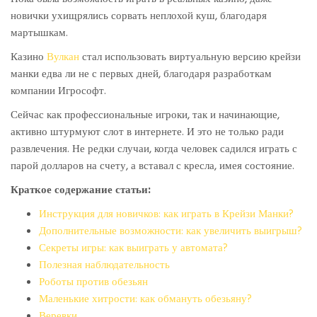
CRAZY
новички ухищрялись сорвать неплохой куш, благодаря
MONKEY
мартышкам.
-
В
Казино
Вулкан
стал использовать виртуальную версию крейзи
КАЗИНО
манки едва ли не с первых дней, благодаря разработкам
ВУЛКАН
компании Игрософт.
ВЫИГРАЙ
ДЖЕКПОТ
Сейчас как профессиональные игроки, так и начинающие,
активно штурмуют слот в интернете. И это не только ради
развлечения. Не редки случаи, когда человек садился играть с
парой долларов на счету, а вставал с кресла, имея состояние.
Краткое содержание статьи:
Инструкция для новичков: как играть в Крейзи Манки?
Дополнительные возможности: как увеличить выигрыш?
Секреты игры: как выиграть у автомата?
Полезная наблюдательность
Роботы против обезьян
Маленькие хитрости: как обмануть обезьяну?
Веревки