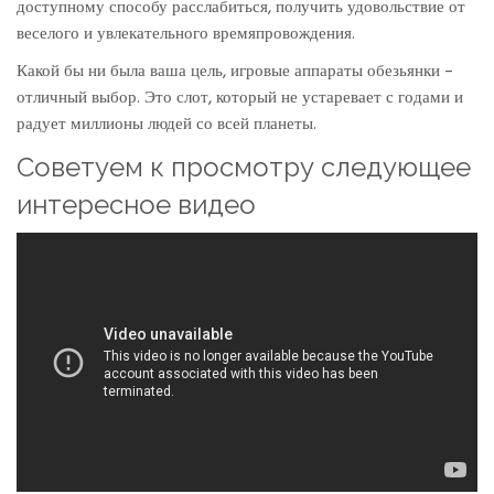
доступному способу расслабиться, получить удовольствие от
веселого и увлекательного времяпровождения.
Какой бы ни была ваша цель, игровые аппараты обезьянки –
отличный выбор. Это слот, который не устаревает с годами и
радует миллионы людей со всей планеты.
Советуем к просмотру следующее
интересное видео