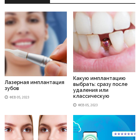
Какую имплантацию
Лазерная имплантация
выбрать: сразу после
зубов
удаления или
классическую
ФЕВ 05, 2023
ФЕВ 05, 2023