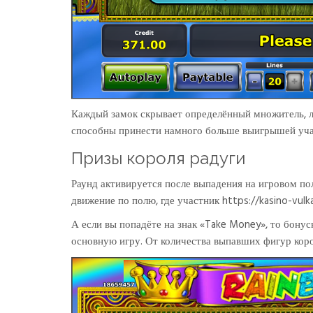
Каждый замок скрывает определённый множитель, л
способны принести намного больше выигрышей учас
Призы короля радуги
Раунд активируется после выпадения на игровом пол
движение по полю, где участник https://kasino-vul
А если вы попадёте на знак «Take Money», то бонус
основную игру. От количества выпавших фигур коро