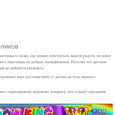
оликов
астника в сказку, где можно повстречать короля радуги, он вовсе
ного персонажа из добрых мультфильмов. Поэтому его детская
рый не побоится рисковать.
гральных карт достоинством от десяти до туза, мешки с
чно стационарному игровому аппарату, что создаёт ощущение