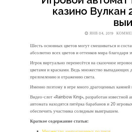
казино Вулкан 
вы
ЯНВ 04, 2019
КОММЕ
Шесть основных цветов могут смешиваться и соста
абсолютно всех цветов и оттенков мира благодаря 
Игрок виртуально перенесётся на сказочное игрово
цветами и красками. Ведь множество выпадающих д
преломлению и отражению света.
Именно поэтому в игре много драгоценных камней и
Видео-слот «Rainbow King», разработан известной 
автомата находятся пятёрка барабанов и 20 игровы
обеспечить участника солидным выигрышем.
Краткое содержание статьи:
Множество анимационных роликов