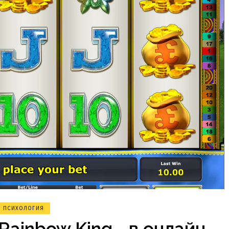
ПСИХОЛОГИЯ
Rainbow King - в онлайн