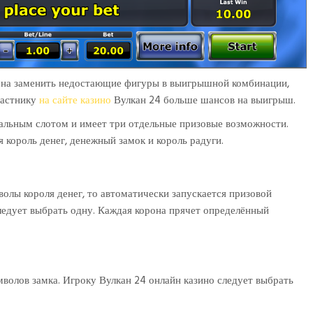
обна заменить недостающие фигуры в выигрышной комбинации,
частнику
на сайте казино
Вулкан 24 больше шансов на выигрыш.
кальным слотом и имеет три отдельные призовые возможности.
ороль денег, денежный замок и король радуги.
волы короля денег, то автоматически запускается призовой
следует выбрать одну. Каждая корона прячет определённый
мволов замка. Игроку Вулкан 24 онлайн казино следует выбрать