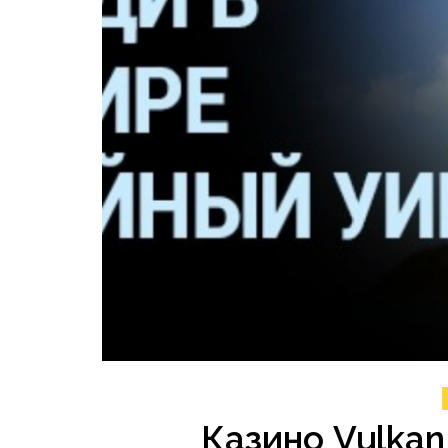
Казино Vulkan