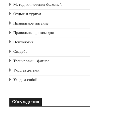
Методики лечения болезней
Отдых и туризм
Правильное питание
Правильный режим дня
Психология
Свадьба
Тренировки - фитнес
Уход за детьми
Уход за собой
Обсуждения