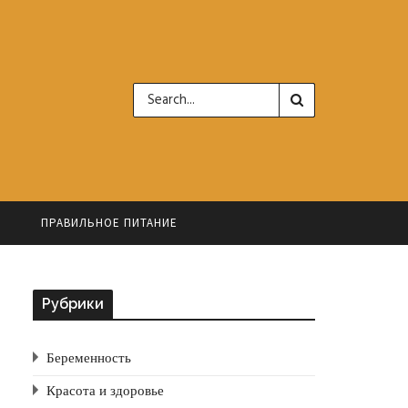
Ь
ПРАВИЛЬНОЕ ПИТАНИЕ
Рубрики
Беременность
Красота и здоровье