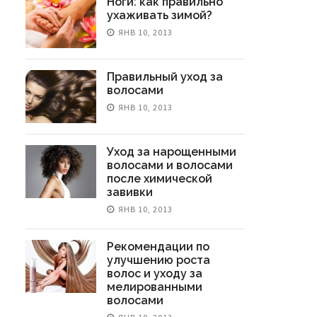
Ноги: как правильно
ухаживать зимой?
ЯНВ 10, 2013
Правильный уход за
волосами
ЯНВ 10, 2013
Уход за нарощенными
волосами и волосами
после химической
завивки
ЯНВ 10, 2013
Рекомендации по
улучшению роста
волос и уходу за
мелированными
волосами