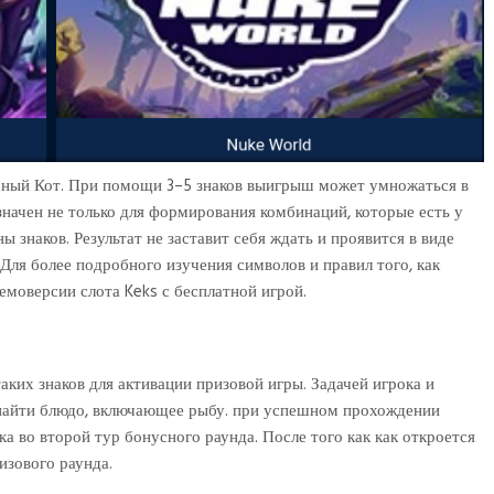
рный Кот. При помощи 3–5 знаков выигрыш может умножаться в
значен не только для формирования комбинаций, которые есть у
ы знаков. Результат не заставит себя ждать и проявится в виде
Для более подробного изучения символов и правил того, как
моверсии слота Keks с бесплатной игрой.
ких знаков для активации призовой игры. Задачей игрока и
о найти блюдо, включающее рыбу. при успешном прохождении
а во второй тур бонусного раунда. После того как как откроется
изового раунда.