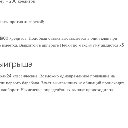
му – 200 кредитов;
арты против дилерской;
800 кредитов. Подобная ставка выставляется в один клик при
е имеется. Выплатой в аппарате Печки по максимуму являются х5
выигрыша
лкан24 классические. Возможно одновременное появление на
сле первого барабана. Зачёт выигрышных комбинаций происходит
и наоборот. Начисление определённых выплат происходит за