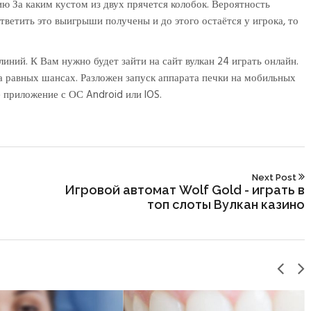
ию За каким кустом из двух прячется колобок. Вероятность
тветить это выигрыши получены и до этого остаётся у игрока, то
линий. К Вам нужно будет зайти на сайт вулкан 24 играть онлайн.
на равных шансах. Разложен запуск аппарата печки на мобильных
 приложение с ОС Android или IOS.
Next Post
Игровой автомат Wolf Gold - играть в
топ слоты Вулкан казино