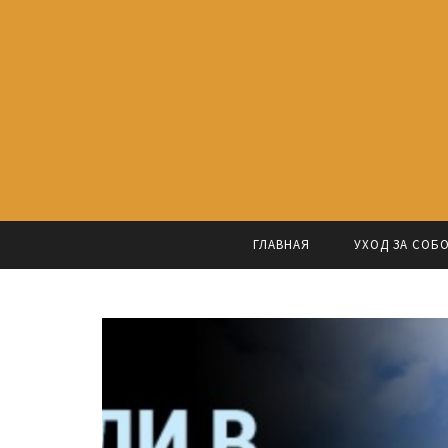
ГЛАВНАЯ
УХОД ЗА СОБ