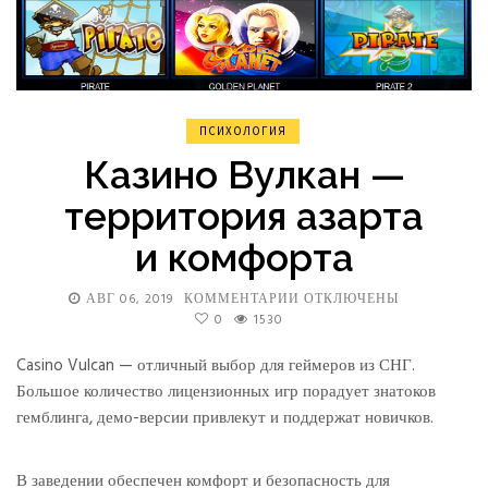
ПСИХОЛОГИЯ
Казино Вулкан —
территория азарта
и комфорта
АВГ 06, 2019
КОММЕНТАРИИ
К
ОТКЛЮЧЕНЫ
0
1530
ЗАПИСИ
КАЗИНО
ВУЛКАН
Casino Vulcan — отличный выбор для геймеров из СНГ.
—
Большое количество лицензионных игр порадует знатоков
ТЕРРИТОРИЯ
гемблинга, демо-версии привлекут и поддержат новичков.
АЗАРТА
И
КОМФОРТА
В заведении обеспечен комфорт и безопасность для