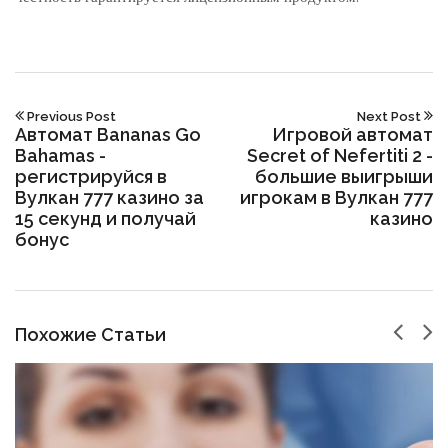
Previous Post
Next Post
Автомат Bananas Go
Игровой автомат
Bahamas -
Secret of Nefertiti 2 -
регистрируйся в
большие выигрыши
Вулкан 777 казино за
игрокам в Вулкан 777
15 секунд и получай
казино
бонус
Похожие Статьи