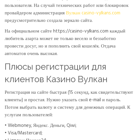
пользователя. На случай технических работ или блокировок
провайдером администрация
Вулкан casino-vylkans.com
предусмотрительно создала зеркало сайта.
На официальном сайте https://casino-vylkans.com каждый
любитель азарта может не только весело и беззаботно
провести досуг, но и пополнить свой кошелёк. Отдача
автоматов очень высокая.
Плюсы регистрации для
клиентов Казино Вулкан
Регистрация на сайте быстрая (15 секунд, как свидетельствуют
клиенты) и простая. Нужно указать свой e-mail и пароль.
Потом выбрать валюту и систему для денежных операций. К
услугам пользователей:
• Webmoney, Яндекс. Деньги, Qiwi;
• Visa/Mastercard;