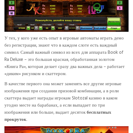
У тех, у кого уже есть опыт в игровые автоматы играть демо
без регистрации, знают что в каждом слоте есть важдный
символ. Самый важный символ из всех для аппарата Book of
Ra Deluxe – это большая красная, обработанная золотом
«Книга Ра», которая делает сразу два важных дела – работает
«диким» рисунком и скаттером.
В качестве первого она может заменять все другие игровые
изображения при создании призовой комбинации, а в роли
скаттера выдает награды игрокам Slotozal казино в каком
угодно месте на барабанах, а если выпадает по три
изображения или больше, выдает десяток
бесплатных
прокруток
.