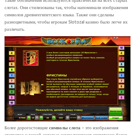
Такие обозначения используются практически на всех старых
слотах. Они стилизованы так, чтобы напоминали изображения
символов древнеегипетского языка. Также они сделаны
разноцветными, чтобы игрокам Slotozal казино было легче их
различать.
Более дорогостоящие
символы слота
– это изображения