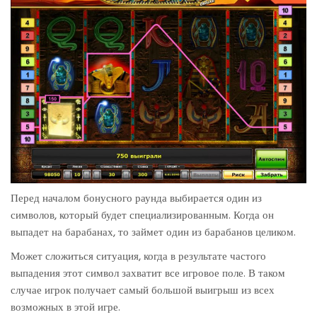
Перед началом бонусного раунда выбирается один из
символов, который будет специализированным. Когда он
выпадет на барабанах, то займет один из барабанов целиком.
Может сложиться ситуация, когда в результате частого
выпадения этот символ захватит все игровое поле. В таком
случае игрок получает самый большой выигрыш из всех
возможных в этой игре.