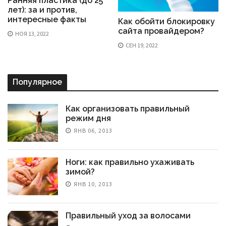
Ранняя пластика (до 25
лет): за и против,
интересные факты
Как обойти блокировку
сайта провайдером?
НОЯ 13, 2022
СЕН 19, 2022
Популярное
Как организовать правильный
режим дня
ЯНВ 06, 2013
Ноги: как правильно ухаживать
зимой?
ЯНВ 10, 2013
Правильный уход за волосами