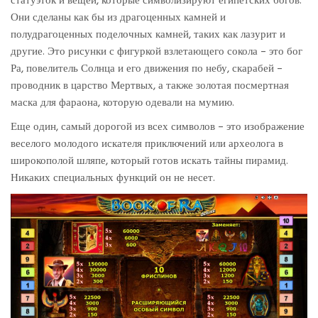
статуэток и вещей, которые символизируют египетских богов.
Они сделаны как бы из драгоценных камней и
полудрагоценных поделочных камней, таких как лазурит и
другие. Это рисунки с фигуркой взлетающего сокола – это бог
Ра, повелитель Солнца и его движения по небу, скарабей –
проводник в царство Мертвых, а также золотая посмертная
маска для фараона, которую одевали на мумию.
Еще один, самый дорогой из всех символов – это изображение
веселого молодого искателя приключений или археолога в
широкополой шляпе, который готов искать тайны пирамид.
Никаких специальных функций он не несет.