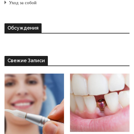
Уход за собой
Обсуждения
Свежие Записи