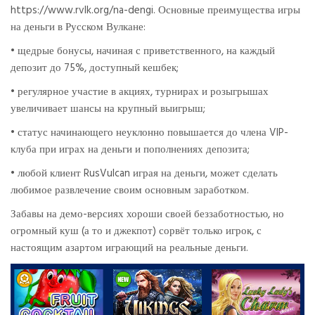
https://www.rvlk.org/na-dengi. Основные преимущества игры
на деньги в Русском Вулкане:
• щедрые бонусы, начиная с приветственного, на каждый
депозит до 75%, доступный кешбек;
• регулярное участие в акциях, турнирах и розыгрышах
увеличивает шансы на крупный выигрыш;
• статус начинающего неуклонно повышается до члена VIP-
клуба при играх на деньги и пополнениях депозита;
• любой клиент RusVulcan играя на деньги, может сделать
любимое развлечение своим основным заработком.
Забавы на демо-версиях хороши своей беззаботностью, но
огромный куш (а то и джекпот) сорвёт только игрок, с
настоящим азартом играющий на реальные деньги.