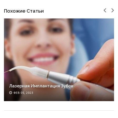
Похожие Статьи
Лазерная Имплантация Зубов
ФЕВ 05, 2023