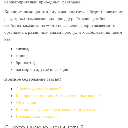
неблагоприятным природным факторам.
СПОСОБОВ
УЛУЧШЕНИЯ
Хорошим помощником ему в данном случае будет проведение
ЗДОРОВЬЯ
регулярных закаливающих процедур. Главное целебное
свойство закаливания — это повышение сопротивляемости
организма к различным видам простудных заболеваний, таким
как:
ангина;
грипп;
бронхиты;
насморк и другие инфекции.
Краткое содержание статьи:
С чего нужно начинать?
Как правильно принимать воздушные ванны?
Обливания
Как достигнуть положительного результата?
Познавательное видео
С чего нужно начинать?