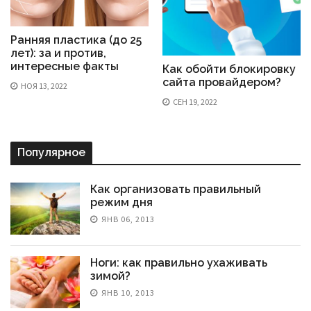
Ранняя пластика (до 25
лет): за и против,
интересные факты
Как обойти блокировку
сайта провайдером?
НОЯ 13, 2022
СЕН 19, 2022
Популярное
Как организовать правильный
режим дня
ЯНВ 06, 2013
Ноги: как правильно ухаживать
зимой?
ЯНВ 10, 2013