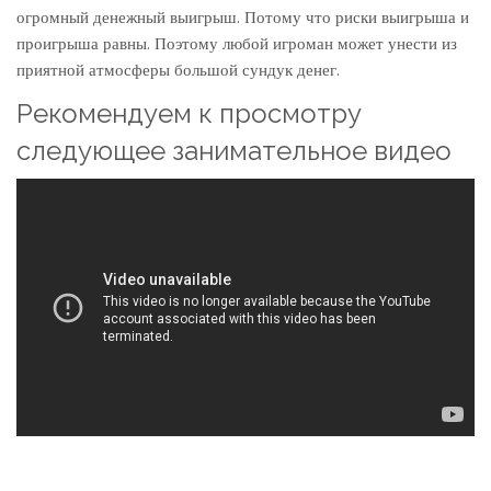
огромный денежный выигрыш. Потому что риски выигрыша и
проигрыша равны. Поэтому любой игроман может унести из
приятной атмосферы большой сундук денег.
Рекомендуем к просмотру
следующее занимательное видео