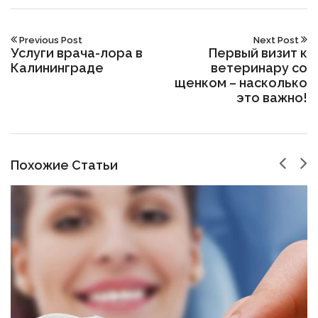
Previous Post
Next Post
Услуги врача-лора в
Первый визит к
Калининграде
ветеринару со
щенком – насколько
это важно!
Похожие Статьи