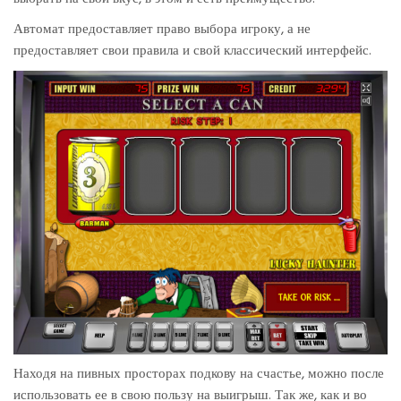
Автомат предоставляет право выбора игроку, а не
предоставляет свои правила и свой классический интерфейс.
Находя на пивных просторах подкову на счастье, можно после
использовать ее в свою пользу на выигрыш. Так же, как и во