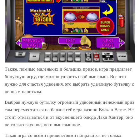
Также, помимо маленьких и больших призов, игра предлагает
бонусную игру, где можно удвоить свой выигрыш. Все что
нужно для счастья удвоения, это выбрать удачливую бутылку с
пенным напитком.
Выбрав нужную бутылку огромный удвоенный денежный приз
сам переместиться на баланс геймера казино Вулкан Вегас. Не
стоит отказываться и от вкуснейшего блюда Лаки Хантер, оно
не только вкусное, но и выигрышное.
Такая игра со всеми привилегиями понравится не только