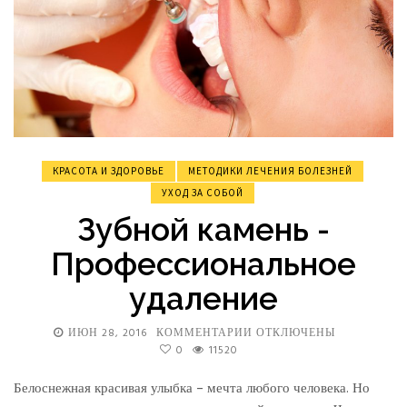
КРАСОТА И ЗДОРОВЬЕ
МЕТОДИКИ ЛЕЧЕНИЯ БОЛЕЗНЕЙ
УХОД ЗА СОБОЙ
Зубной камень -
Профессиональное
удаление
ИЮН 28, 2016
КОММЕНТАРИИ
К
ОТКЛЮЧЕНЫ
0
11520
ЗАПИСИ
ЗУБНОЙ
КАМЕНЬ
Белоснежная красивая улыбка – мечта любого человека. Но
-