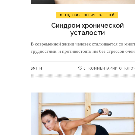
МЕТОДИКИ ЛЕЧЕНИЯ БОЛЕЗНЕЙ
Синдром хронической
усталости
В современной жизни человек сталкивается со мно
трудностями, и противостоять им без стрессов очень
SMITH
0
КОММЕНТАРИИ
К
ОТКЛЮ
ЗАПИСИ
СИНДРО
ХРОНИЧ
УСТАЛО