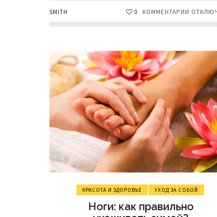
SMITH
0
КОММЕНТАРИИ
К
ОТКЛЮ
ЗАПИСИ
УХОД
ЗА
НАРОЩЕ
ВОЛОСА
И
ВОЛОСА
ПОСЛЕ
ХИМИЧЕ
ЗАВИВКИ
КРАСОТА И ЗДОРОВЬЕ
УХОД ЗА СОБОЙ
Ноги: как правильно