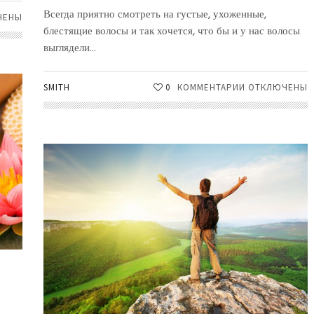
Всегда приятно смотреть на густые, ухоженные,
ЧЕНЫ
блестящие волосы и так хочется, что бы и у нас волосы
выглядели...
ННЫМИ
SMITH
0
КОММЕНТАРИИ
К
ОТКЛЮЧЕНЫ
МИ
ЗАПИСИ
ПРАВИЛЬНЫЙ
МИ
УХОД
ЗА
СКОЙ
ВОЛОСАМИ