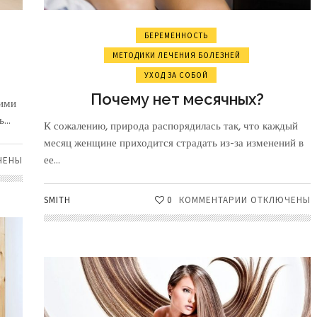
БЕРЕМЕННОСТЬ
МЕТОДИКИ ЛЕЧЕНИЯ БОЛЕЗНЕЙ
УХОД ЗА СОБОЙ
Почему нет месячных?
гими
...
К сожалению, природа распорядилась так, что каждый
месяц женщине приходится страдать из-за изменений в
ее...
ЧЕНЫ
М
SMITH
0
КОММЕНТАРИИ
К
ОТКЛЮЧЕНЫ
ЕСКОЙ
ЗАПИСИ
СТИ
ПОЧЕМУ
НЕТ
МЕСЯЧНЫХ?