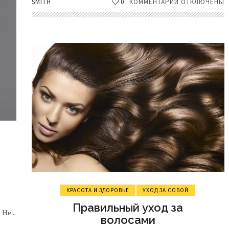
SMITH
0
КОММЕНТАРИИ
К
ОТКЛЮЧЕНЫ
ЗАПИСИ
РЕКОМЕНДАЦИ
ПО
УЛУЧШЕНИЮ
РОСТА
ВОЛОС
И
УХОДУ
ЗА
МЕЛИРОВАНН
ВОЛОСАМИ
КРАСОТА И ЗДОРОВЬЕ
УХОД ЗА СОБОЙ
Правильный уход за
Не...
волосами