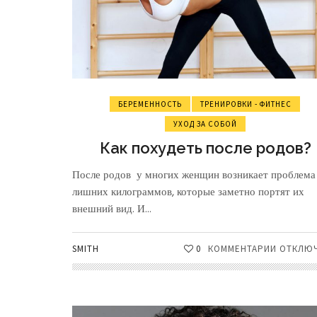
БЕРЕМЕННОСТЬ
ТРЕНИРОВКИ - ФИТНЕС
УХОД ЗА СОБОЙ
Как похудеть после родов?
После родов у многих женщин возникает проблема
лишних килограммов, которые заметно портят их
внешний вид. И...
SMITH
0
КОММЕНТАРИИ
К
ОТКЛЮ
ЗАПИСИ
КАК
ПОХУДЕ
ПОСЛЕ